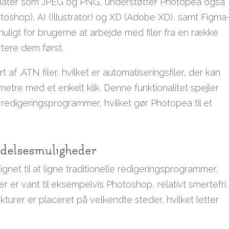
ormater som JPEG og PNG, understøtter Photopea også
oshop), AI (Illustrator) og XD (Adobe XD), samt Figma
uligt for brugerne at arbejde med filer fra en række
rtere dem først.
f .ATN filer, hvilket er automatiseringsfiler, der kan
ametre med et enkelt klik. Denne funktionalitet spejler
redigeringsprogrammer, hvilket gør Photopea til et
delsesmuligheder
et til at ligne traditionelle redigeringsprogrammer,
r er vant til eksempelvis Photoshop, relativt smertefri.
kturer er placeret på velkendte steder, hvilket letter