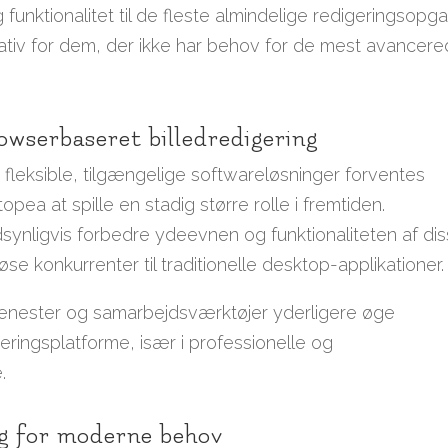
 funktionalitet til de fleste almindelige redigeringsopg
nativ for dem, der ikke har behov for de mest avancer
owserbaseret billedredigering
fleksible, tilgængelige softwareløsninger forventes
a at spille en stadig større rolle i fremtiden.
dsynligvis forbedre ydeevnen og funktionaliteten af di
øse konkurrenter til traditionelle desktop-applikationer.
jenester og samarbejdsværktøjer yderligere øge
ringsplatforme, især i professionelle og
.
ng for moderne behov