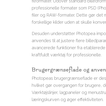
filformater. Udover standard billedf
professionelle formater som PSD (Phot
filer og RAW-formater. Dette gør det m
forskellige kilder uden at skulle konve
Desuden understøtter Photopea import a
anvendes til at justere flere billedpar
avancerede funktioner fra etablerede 
kraftfuldt værktøj for professionelle.
Brugergrænseflade og anven
Photopeas brugergrænseflade er design
hvilket gør overgangen for brugere, de
Værktøjslinjer, lagpaneler og menustru
læringskurven og øger effektiviteten.