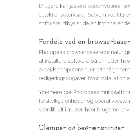
Brugere kan justere billedniveauer, an
selektionsværktøjer. Selvom værktøje
software, tilbyder de en imponerende 
Fordele ved en browserbaser
Photopeas browserbaserede natur giver
at installere software på enheder, hvor
arbejdscomputere eller offentlige term
redigeringsopgaver, hvor installation a
Ydermere gør Photopeas multiplatforms
forskellige enheder og operativsystem
værdifuldt i miljøer, hvor brugerne 
Ulemper og begrænsninger