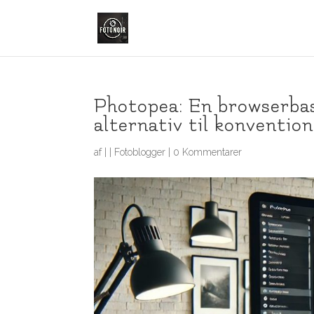
Photopea: En browserbas
alternativ til konventio
af
|
|
Fotoblogger
|
0 Kommentarer