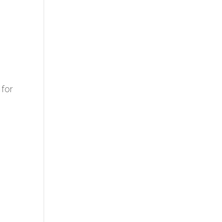
t
 for