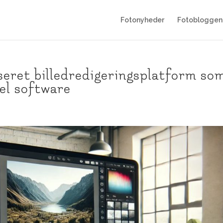
Fotonyheder
Fotobloggen
eret billedredigeringsplatform so
nel software