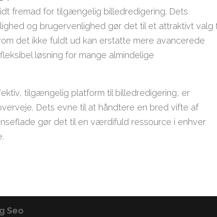
dt fremad for tilgængelig billedredigering. Dets
lighed og brugervenlighed gør det til et attraktivt valg 
vom det ikke fuldt ud kan erstatte mere avancerede
 fleksibel løsning for mange almindelige
iv, tilgængelig platform til billedredigering, er
erveje. Dets evne til at håndtere en bred vifte af
ænseflade gør det til en værdifuld ressource i enhver
e.
g Seo