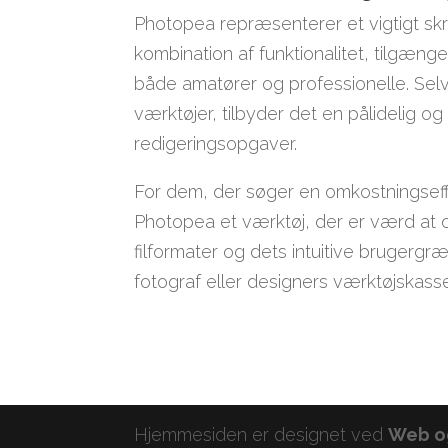
Photopea repræsenterer et vigtigt skri
kombination af funktionalitet, tilgænge
både amatører og professionelle. Sel
værktøjer, tilbyder det en pålidelig og
redigeringsopgaver.
For dem, der søger en omkostningseffekt
Photopea et værktøj, der er værd at ov
filformater og dets intuitive brugergr
fotograf eller designers værktøjskass
Hjemmesiden er designet ved
Web o