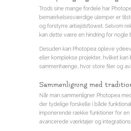
Trods sine mange fordele har Photop
bemærkelsesværdige ulemper er tilst
og forstyrre arbejdsflowet. Selvom r
kan dette være en hindring for nogle 
Desuden kan Photopea opleve ydeevn
eller komplekse projekter, hvilket ka
sammenhænge, hvor store filer og av
Sammenligning med tradition
Når man sammenligner Photopea med t
der tydelige forskelle i både funktio
imponerende række funktioner for en 
avancerede værktøjer og integrationsm