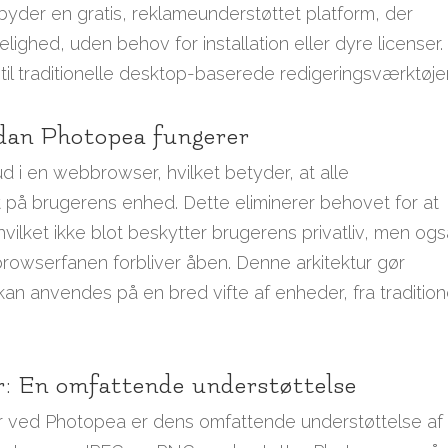
lbyder en gratis, reklameunderstøttet platform, der
lighed, uden behov for installation eller dyre licenser.
iv til traditionelle desktop-baserede redigeringsværktøjer
dan Photopea fungerer
ud i en webbrowser, hvilket betyder, at alle
t på brugerens enhed. Dette eliminerer behovet for at
 hvilket ikke blot beskytter brugerens privatliv, men og
 browserfanen forbliver åben. Denne arkitektur gør
 kan anvendes på en bred vifte af enheder, fra tradition
er: En omfattende understøttelse
r ved Photopea er dens omfattende understøttelse af