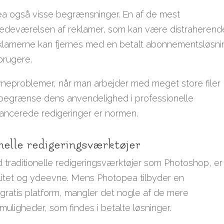
ea også visse begrænsninger. En af de mest
edeværelsen af reklamer, som kan være distraherend
eklamerne kan fjernes med en betalt abonnementsløsni
brugere.
eproblemer, når man arbejder med meget store filer
n begrænse dens anvendelighed i professionelle
ancerede redigeringer er normen.
elle redigeringsværktøjer
raditionelle redigeringsværktøjer som Photoshop, er
nalitet og ydeevne. Mens Photopea tilbyder en
gratis platform, mangler det nogle af de mere
uligheder, som findes i betalte løsninger.