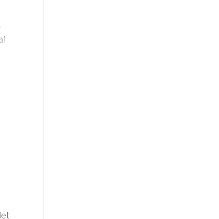
a
af
det