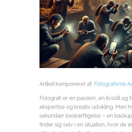
Artikel komponeret af:
Fotograferne A
Fotografi er en passion, en livsstil og
ekspertise og kreativ udvikling. Men h
sekundær beskæftigelse – en backup
finder sig selv i en situation, hvor d