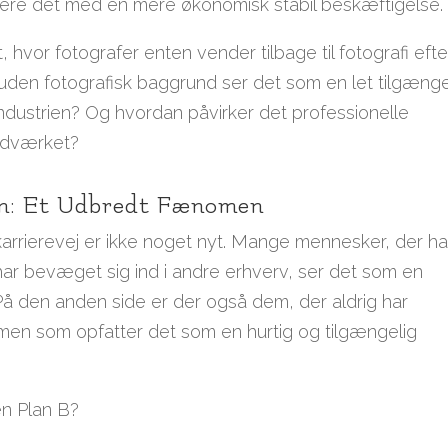
ncere det med en mere økonomisk stabil beskæftigelse.
hvor fotografer enten vender tilbage til fotografi efte
k uden fotografisk baggrund ser det som en let tilgænge
ndustrien? Og hvordan påvirker det professionelle
håndværket?
an: Et Udbredt Fænomen
arrierevej er ikke noget nyt. Mange mennesker, der ha
 har bevæget sig ind i andre erhverv, ser det som en
. På den anden side er der også dem, der aldrig har
 men som opfatter det som en hurtig og tilgængelig
en Plan B?