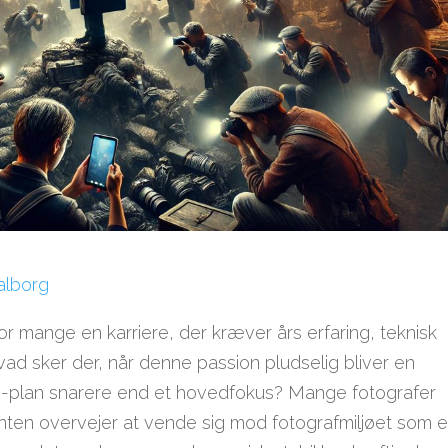
alborg
 for mange en karriere, der kræver års erfaring, teknisk
vad sker der, når denne passion pludselig bliver en
-plan snarere end et hovedfokus? Mange fotografer
e enten overvejer at vende sig mod fotografmiljøet som 