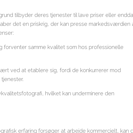
und tilbyder deres tjenester til lave priser eller endd
skaber det en priskrig, der kan presse markedsværdien 
enser:
 og forventer samme kvalitet som hos professionelle
vært ved at etablere sig, fordi de konkurrerer mod
 tjenester.
valitetsfotografi, hvilket kan underminere den
rafisk erfaring forsøger at arbejde kommercielt, kan 