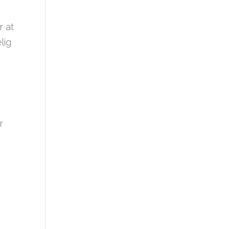
r at
lig
r