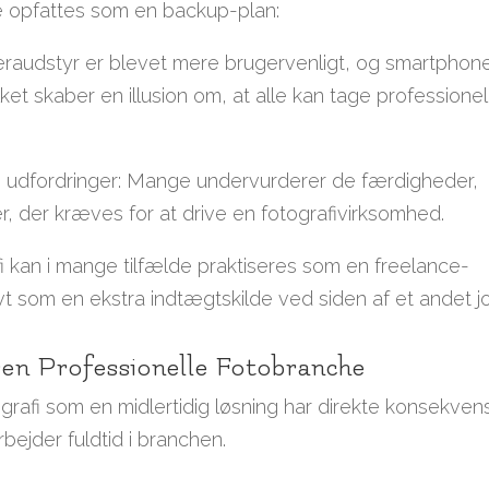
fte opfattes som en backup-plan:
eraudstyr er blevet mere brugervenligt, og smartphon
et skaber en illusion om, at alle kan tage professionel
s udfordringer: Mange undervurderer de færdigheder,
r, der kræves for at drive en fotografivirksomhed.
afi kan i mange tilfælde praktiseres som en freelance-
ivt som en ekstra indtægtskilde ved siden af et andet j
en Professionelle Fotobranche
grafi som en midlertidig løsning har direkte konsekven
rbejder fuldtid i branchen.