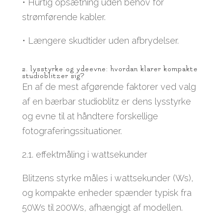
• Hurtig opsætning uden behov for
strømførende kabler.
• Længere skudtider uden afbrydelser.
2. lysstyrke og ydeevne: hvordan klarer kompakte
studioblitzer sig?
En af de mest afgørende faktorer ved valg
af en bærbar studioblitz er dens lysstyrke
og evne til at håndtere forskellige
fotograferingssituationer.
2.1. effektmåling i wattsekunder
Blitzens styrke måles i wattsekunder (Ws),
og kompakte enheder spænder typisk fra
50Ws til 200Ws, afhængigt af modellen.