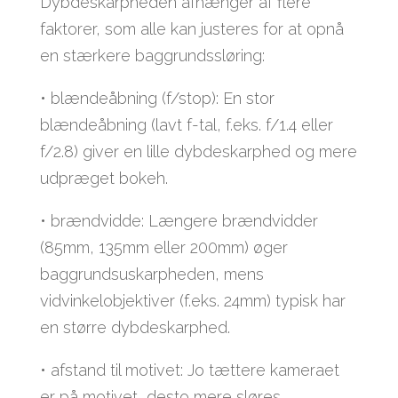
Dybdeskarpheden afhænger af flere
faktorer, som alle kan justeres for at opnå
en stærkere baggrundssløring:
• blændeåbning (f/stop): En stor
blændeåbning (lavt f-tal, f.eks. f/1.4 eller
f/2.8) giver en lille dybdeskarphed og mere
udpræget bokeh.
• brændvidde: Længere brændvidder
(85mm, 135mm eller 200mm) øger
baggrundsuskarpheden, mens
vidvinkelobjektiver (f.eks. 24mm) typisk har
en større dybdeskarphed.
• afstand til motivet: Jo tættere kameraet
er på motivet, desto mere sløres