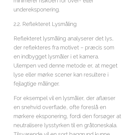
minimerer risikoen for over- eller
undereksponering.
2.2. Reflekteret Lysmåling
Reflekteret lysmåling analyserer det lys,
der reflekteres fra motivet – præcis som
en indbygget lysmåler i et kamera.
Ulempen ved denne metode er, at meget
lyse eller mørke scener kan resultere i
fejlagtige målinger.
For eksempel vil en lysmåler, der aflæser
en snehvid overflade, ofte foreslå en
mørkere eksponering, fordi den forsøger at
neutralisere lysstyrken til en gråtoneskala.
Tilsvarende vil en sort baggrund kunne