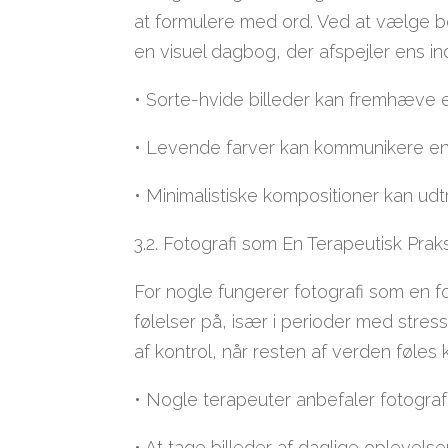
at formulere med ord. Ved at vælge b
en visuel dagbog, der afspejler ens ind
• Sorte-hvide billeder kan fremhæve en
• Levende farver kan kommunikere en
• Minimalistiske kompositioner kan udt
3.2. Fotografi som En Terapeutisk Prak
For nogle fungerer fotografi som en 
følelser på, især i perioder med stress
af kontrol, når resten af verden føles k
• Nogle terapeuter anbefaler fotogra
• At tage billeder af daglige oplevels