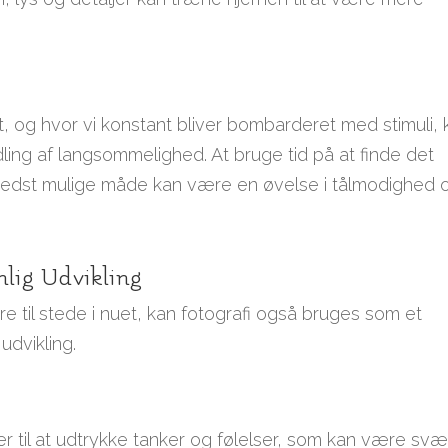
tigt, og hvor vi konstant bliver bombarderet med stimuli,
ling af langsommelighed. At bruge tid på at finde det
n bedst mulige måde kan være en øvelse i tålmodighed 
nlig Udvikling
e til stede i nuet, kan fotografi også bruges som et
udvikling.
r til at udtrykke tanker og følelser, som kan være sv