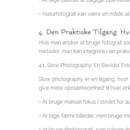
• Naturfotografi kan være en måde at 
4. Den Praktiske Tilgang: H
Hvis man ønsker at bruge fotografi so
metoder, man kan integrere i sin praksi
4.1. Slow Photography: En Bevidst Foto
Slow photography er en tilgang, hvor 
give mere opmærksomhed til hver enke
• At bruge manuel fokus i stedet for
• At tage færre billeder, men bruge mer
• At bruge filmfotografi, som tvinger é