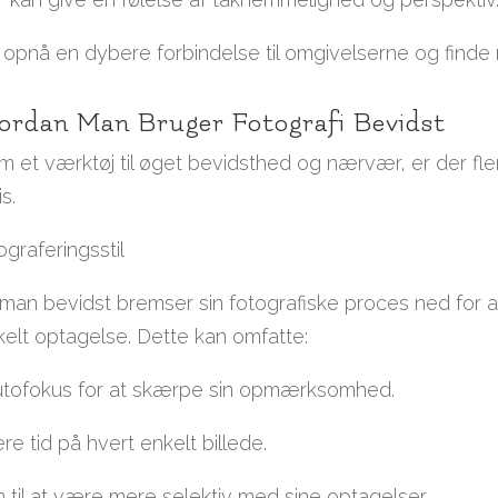
opnå en dybere forbindelse til omgivelserne og finde 
vordan Man Bruger Fotografi Bevidst
m et værktøj til øget bevidsthed og nærvær, er der fle
s.
graferingsstil
man bevidst bremser sin fotografiske proces ned for a
lt optagelse. Dette kan omfatte:
 autofokus for at skærpe sin opmærksomhed.
e tid på hvert enkelt billede.
n til at være mere selektiv med sine optagelser.