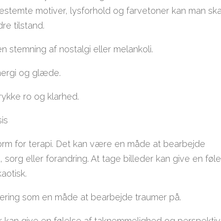
estemte motiver, lysforhold og farvetoner kan man sk
re tilstand.
 stemning af nostalgi eller melankoli.
ergi og glæde.
rykke ro og klarhed.
sis
form for terapi. Det kan være en måde at bearbejde
, sorg eller forandring. At tage billeder kan give en føl
aotisk.
fering som en måde at bearbejde traumer på.
er kan give en følelse af taknemmelighed og perspektiv