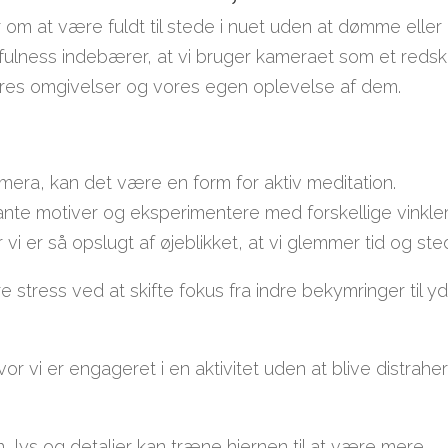
 om at være fuldt til stede i nuet uden at dømme eller
dfulness indebærer, at vi bruger kameraet som et reds
res omgivelser og vores egen oplevelse af dem.
era, kan det være en form for aktiv meditation.
ante motiver og eksperimentere med forskellige vinkle
r vi er så opslugt af øjeblikket, at vi glemmer tid og ste
 stress ved at skifte fokus fra indre bekymringer til y
vor vi er engageret i en aktivitet uden at blive distrahe
lys og detaljer kan træne hjernen til at være mere