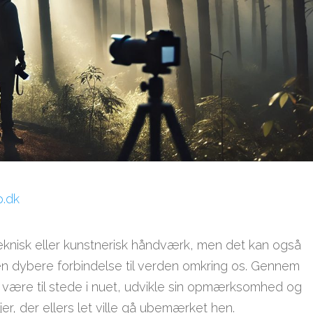
p.dk
 teknisk eller kunstnerisk håndværk, men det kan også
 en dybere forbindelse til verden omkring os. Gennem
at være til stede i nuet, udvikle sin opmærksomhed og
er, der ellers let ville gå ubemærket hen.