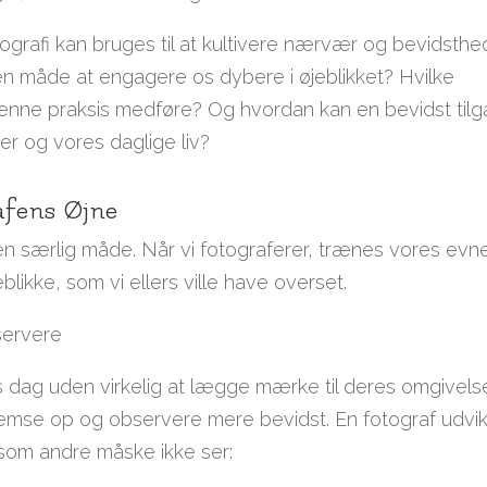
ografi kan bruges til at kultivere nærvær og bevidsthe
n måde at engagere os dybere i øjeblikket? Hvilke
enne praksis medføre? Og hvordan kan en bevidst til
der og vores daglige liv?
afens Øjne
en særlig måde. Når vi fotograferer, trænes vores evne 
blikke, som vi ellers ville have overset.
servere
ag uden virkelig at lægge mærke til deres omgivelse
 bremse op og observere mere bevidst. En fotograf udvik
 som andre måske ikke ser: