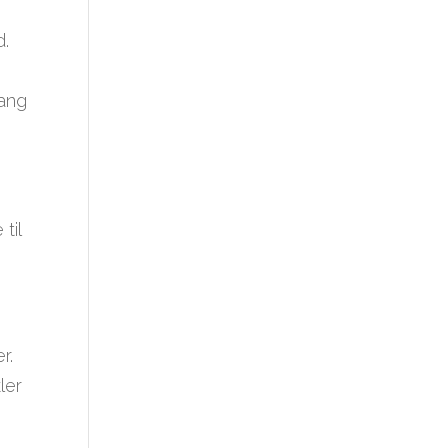
d.
gang
til
r.
ler