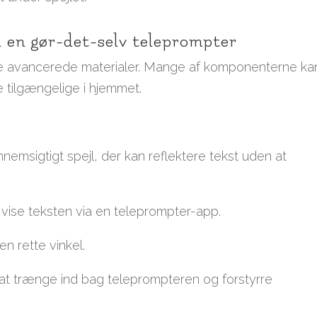
il en gør-det-selv teleprompter
e avancerede materialer. Mange af komponenterne ka
e tilgængelige i hjemmet.
nnemsigtigt spejl, der kan reflektere tekst uden at
t vise teksten via en teleprompter-app.
en rette vinkel.
s i at trænge ind bag teleprompteren og forstyrre