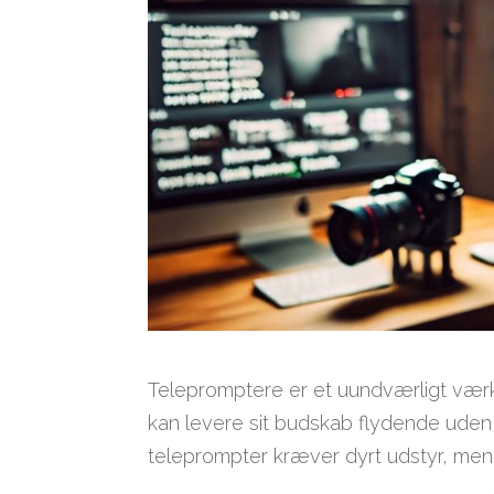
Telepromptere er et uundværligt værktø
kan levere sit budskab flydende uden a
teleprompter kræver dyrt udstyr, men d