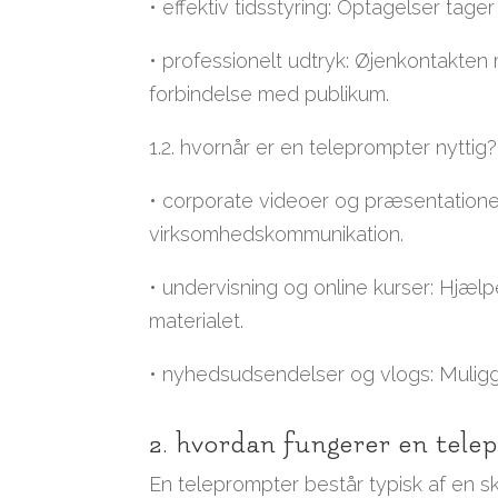
• effektiv tidsstyring: Optagelser tager 
• professionelt udtryk: Øjenkontakte
forbindelse med publikum.
1.2. hvornår er en teleprompter nyttig?
• corporate videoer og præsentationer:
virksomhedskommunikation.
• undervisning og online kurser: Hjæl
materialet.
• nyhedsudsendelser og vlogs: Muliggør
2. hvordan fungerer en tel
En teleprompter består typisk af en s