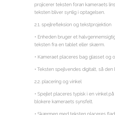
projicerer teksten foran kameraets l
teksten bliver synlig i optagelsen.
2.1. spejlrefleksion og tekstprojektion
• Enheden bruger et halvgennemsigtigt 
teksten fra en tablet eller skærm.
• Kameraet placeres bag glasset og o
• Teksten spejlvendes digitalt, så den 
2.2. placering og vinkel
• Spejlet placeres typisk i en vinkel på
blokere kameraets synsfelt.
• Skærmen med teksten placeres fladt