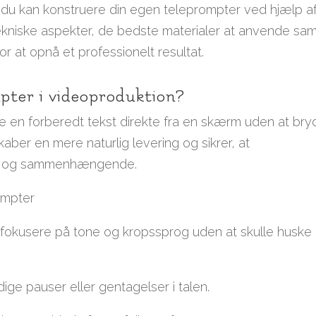
du kan konstruere din egen teleprompter ved hjælp a
tekniske aspekter, de bedste materialer at anvende sam
r at opnå et professionelt resultat.
mpter i videoproduktion?
e en forberedt tekst direkte fra en skærm uden at bry
ber en mere naturlig levering og sikrer, at
nel og sammenhængende.
ompter
n fokusere på tone og kropssprog uden at skulle huske
ige pauser eller gentagelser i talen.