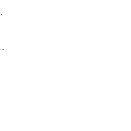
f
t,
de