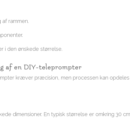
ng af rammen.
omponenter.
ler i den ønskede størrelse.
ing af en DIY-teleprompter
ompter kræver præcision, men processen kan opdeles 
skede dimensioner. En typisk størrelse er omkring 30 cm