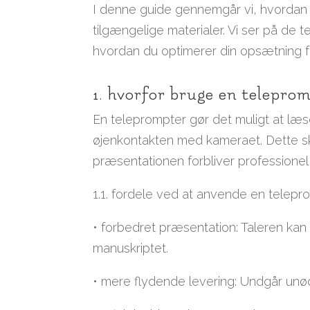
I denne guide gennemgår vi, hvordan 
tilgængelige materialer. Vi ser på de 
hvordan du optimerer din opsætning fo
1. hvorfor bruge en telepro
En teleprompter gør det muligt at læs
øjenkontakten med kameraet. Dette ska
præsentationen forbliver professio
1.1. fordele ved at anvende en telepr
• forbedret præsentation: Taleren ka
manuskriptet.
• mere flydende levering: Undgår unød