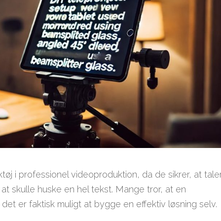
j i professionel videoproduktion, da de sikrer, at tale
t skulle huske en hel tekst. Mange tror, at en
et er faktisk muligt at bygge en effektiv løsning selv.