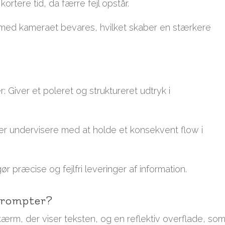
kortere tid, da færre fejl opstår.
n med kameraet bevares, hvilket skaber en stærkere
 Giver et poleret og struktureret udtryk i
per undervisere med at holde et konsekvent flow i
 præcise og fejlfri leveringer af information.
eprompter?
kærm, der viser teksten, og en reflektiv overflade, so