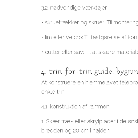
3.2. nødvendige værktøjer
• skruetrækker og skruer: Til monteri
• lim eller velcro: Til fastgørelse af k
• cutter eller sav: Til at skære materia
4. trin-for-trin guide: bygn
At konstruere en hjemmelavet telepr
enkle trin.
4.1. konstruktion af rammen
1. Skær træ- eller akrylplader i de øn
bredden og 20 cm i højden.