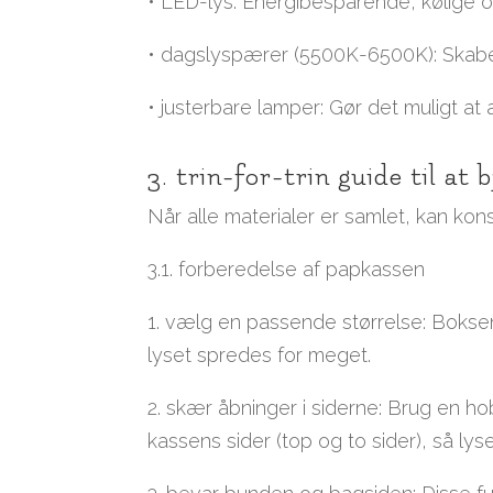
• LED-lys: Energibesparende, kølige og
• dagslyspærer (5500K-6500K): Skaber
• justerbare lamper: Gør det muligt at
3. trin-for-trin guide til at 
Når alle materialer er samlet, kan kon
3.1. forberedelse af papkassen
1. vælg en passende størrelse: Boksen 
lyset spredes for meget.
2. skær åbninger i siderne: Brug en ho
kassens sider (top og to sider), så ly