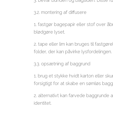
3. bevar bunden og bagsiden: Disse f
3.2. montering af diffusere
1. fastgør bagepapir eller stof over åb
blødgøre lyset.
2. tape eller lim kan bruges til fastgør
folder, der kan påvirke lysfordelingen.
3.3. opsætning af baggrund
1. brug et stykke hvidt karton eller s
forsigtigt for at skabe en sømløs bagg
2. alternativt kan farvede baggrunde a
identitet.