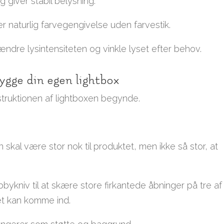
 giver stabil belysning.
 naturlig farvegengivelse uden farvestik.
 ændre lysintensiteten og vinkle lyset efter behov.
bygge din egen lightbox
struktionen af lightboxen begynde.
skal være stor nok til produktet, men ikke så stor, at
bbykniv til at skære store firkantede åbninger på tre af
set kan komme ind.