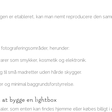
ningen er etableret, kan man nemt reproducere den sa
.
 af fotograferingsområder, herunder:
varer som smykker, kosmetik og elektronik.
ng til små madretter uden hårde skygger.
jer og minimal baggrundsforstyrrelse.
l at bygge en lightbox
ler, som enten kan findes hjemme eller købes billigt i