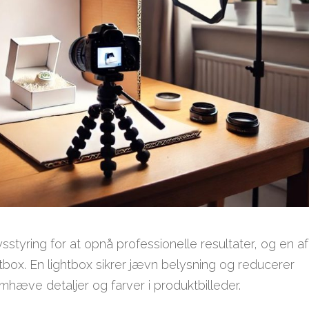
styring for at opnå professionelle resultater, og en a
htbox. En lightbox sikrer jævn belysning og reducerer
remhæve detaljer og farver i produktbilleder.