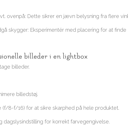
vt. ovenpå: Dette sikrer en jævn belysning fra flere vink
ndgå skygger: Eksperimentér med placering for at finde
onelle billeder i en lightbox
 tage billeder.
nimere billedstøj.
 (f/8-f/16) for at sikre skarphed på hele produktet.
ug dagslysindstilling for korrekt farvegengivelse.