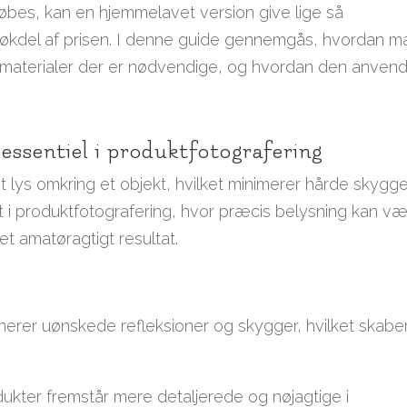
øbes, kan en hjemmelavet version give lige så
brøkdel af prisen. I denne guide gennemgås, hvordan m
e materialer der er nødvendige, og hvordan den anven
 essentiel i produktfotografering
et lys omkring et objekt, hvilket minimerer hårde skygg
igt i produktfotografering, hvor præcis belysning kan v
et amatøragtigt resultat.
iminerer uønskede refleksioner og skygger, hvilket skabe
ukter fremstår mere detaljerede og nøjagtige i