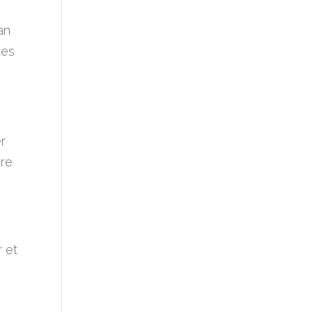
an
des
er
ære
r et